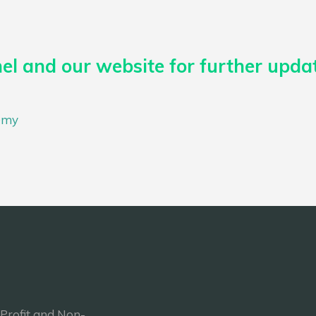
l and our website for further updat
emy
-Profit and Non-