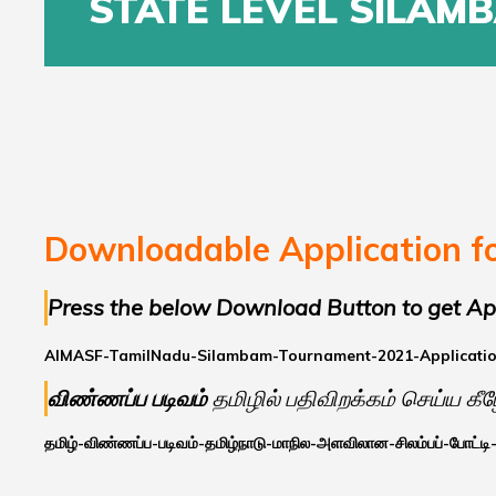
STATE LEVEL SILAM
Downloadable Application fo
Press the below Download Button to get App
AIMASF-TamilNadu-Silambam-Tournament-2021-Applicati
விண்ணப்ப படிவம்
தமிழில் பதிவிறக்கம் செய்ய கீ
தமிழ்-விண்ணப்ப-படிவம்-தமிழ்நாடு-மாநில-அளவிலான-சிலம்பப்-போட்டி