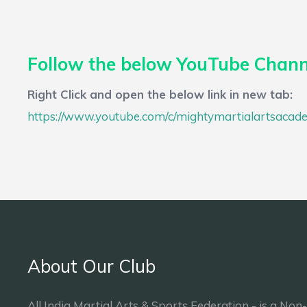
Follow the below YouTube Channe
Right Click and open the below link in new tab:
https://www.youtube.com/c/mightymartialartsacad
About Our Club
All India Martial Arts & Sports Federation - is a Non